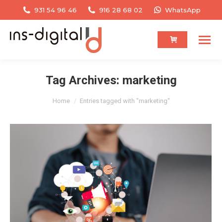
931 54 96 46
916 28 68 02
WhatsApp
Tag Archives:
marketing
You are here:
Home
Entries tagged with "marketing"