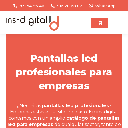
931 54 96 46
916 28 68 02
WhatsApp
Pantallas led
profesionales para
empresas
¿Necesitas
pantallas led profesionales
?
Entonces estás en el sitio indicado. En ins-digital
contamos con un amplio
catálogo de pantallas
led para empresas
de cualquier sector, tanto de