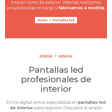
interior como de exterior. Además realizamos
proyectos bajo encargo y
fabricamos a medida
.
You are here:
Home
Pantallas led
interior
/
exterior
Pantallas led
profesionales de
interior
En ins-digital somos especialistas en
pantallas led
de interior
para negocios. Descubre el amplio