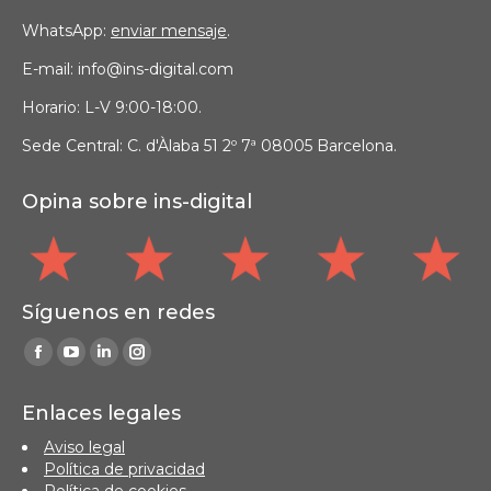
WhatsApp:
enviar mensaje
.
E-mail: info@ins-digital.com
Horario: L-V 9:00-18:00.
Sede Central: C. d'Àlaba 51 2º 7ª 08005 Barcelona.
Opina sobre ins-digital
Síguenos en redes
Find us on:
Facebook
YouTube
Linkedin
Instagram
page
page
page
page
Enlaces legales
opens
opens
opens
opens
Aviso legal
in
in
in
in
Política de privacidad
new
new
new
new
Política de cookies