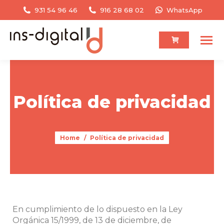
931 54 96 46
916 28 68 02
WhatsApp
Política de privacidad
You are here:
Home
Política de privacidad
En cumplimiento de lo dispuesto en la Ley
Orgánica 15/1999, de 13 de diciembre, de