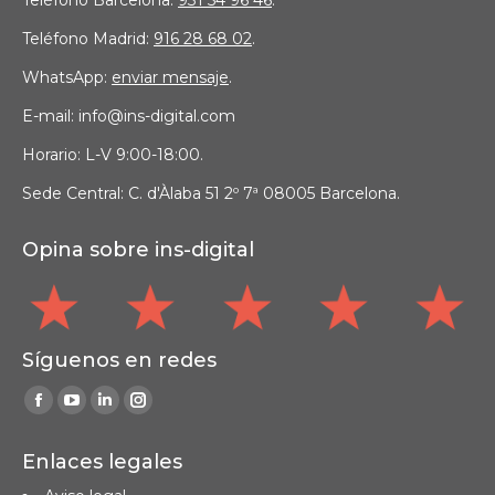
Teléfono Barcelona:
931 54 96 46
.
Teléfono Madrid:
916 28 68 02
.
WhatsApp:
enviar mensaje
.
E-mail: info@ins-digital.com
Horario: L-V 9:00-18:00.
Sede Central: C. d'Àlaba 51 2º 7ª 08005 Barcelona.
Opina sobre ins-digital
Síguenos en redes
Find us on:
Facebook
YouTube
Linkedin
Instagram
page
page
page
page
Enlaces legales
opens
opens
opens
opens