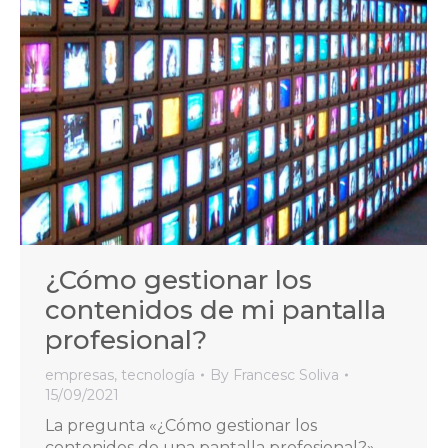
¿Cómo gestionar los
contenidos de mi pantalla
profesional?
empresas
,
tecnología
By
Francesc Soliva
15/09/2021
La pregunta «¿Cómo gestionar los
contenidos de una pantalla profesional?»