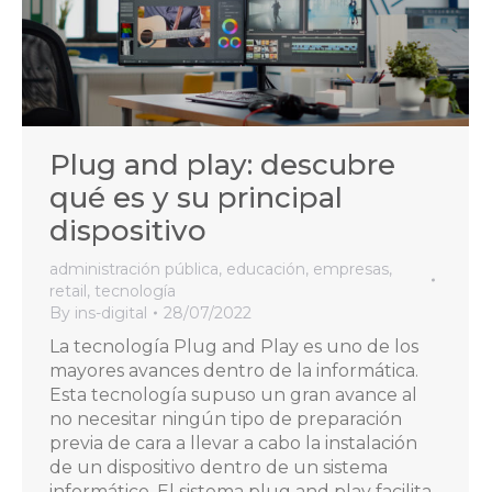
Plug and play: descubre
qué es y su principal
dispositivo
administración pública
,
educación
,
empresas
,
retail
,
tecnología
By
ins-digital
28/07/2022
La tecnología Plug and Play es uno de los
mayores avances dentro de la informática.
Esta tecnología supuso un gran avance al
no necesitar ningún tipo de preparación
previa de cara a llevar a cabo la instalación
de un dispositivo dentro de un sistema
informático. El sistema plug and play facilita