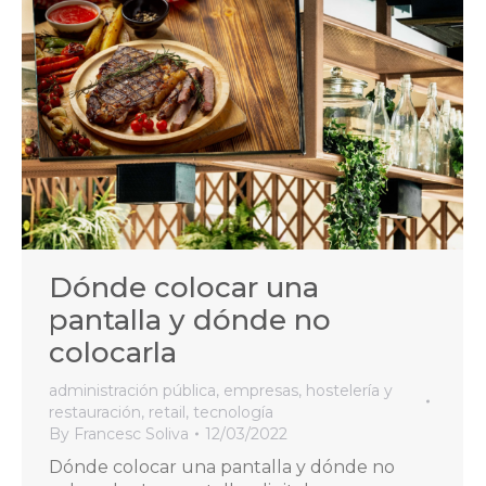
Dónde colocar una
pantalla y dónde no
colocarla
administración pública
,
empresas
,
hostelería y
restauración
,
retail
,
tecnología
By
Francesc Soliva
12/03/2022
Dónde colocar una pantalla y dónde no