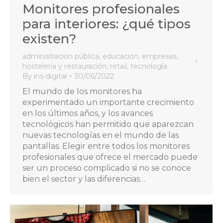
Monitores profesionales
para interiores: ¿qué tipos
existen?
administración pública
,
educación
,
empresas
,
hostelería y restauración
,
retail
,
tecnología
By
ins-digital
30/06/2022
El mundo de los monitores ha
experimentado un importante crecimiento
en los últimos años, y los avances
tecnológicos han permitido que aparezcan
nuevas tecnologías en el mundo de las
pantallas. Elegir entre todos los monitores
profesionales que ofrece el mercado puede
ser un proceso complicado si no se conoce
bien el sector y las diferencias…