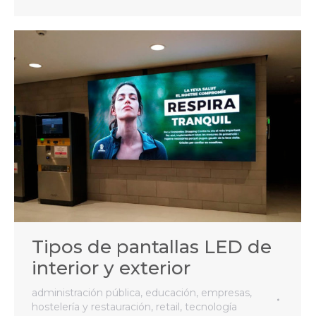
Tipos de pantallas LED de
interior y exterior
administración pública
,
educación
,
empresas
,
hostelería y restauración
,
retail
,
tecnología