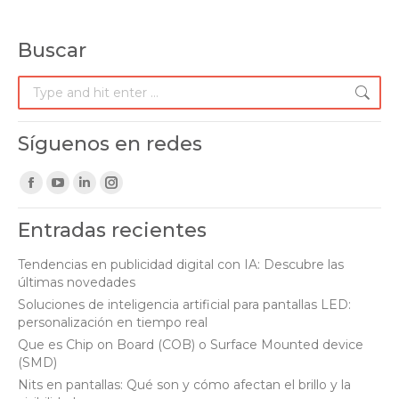
Buscar
Search:
Síguenos en redes
Find us on:
Facebook
YouTube
Linkedin
Instagram
page
page
page
page
Entradas recientes
opens
opens
opens
opens
in
in
in
in
Tendencias en publicidad digital con IA: Descubre las
últimas novedades
new
new
new
new
Soluciones de inteligencia artificial para pantallas LED:
window
window
window
window
personalización en tiempo real
Que es Chip on Board (COB) o Surface Mounted device
(SMD)
Nits en pantallas: Qué son y cómo afectan el brillo y la