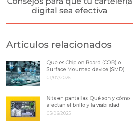
Consejos para que tu cartelería
Next
digital sea efectiva
post:
Artículos relacionados
Que es Chip on Board (COB) o
Surface Mounted device (SMD)
01/07/2025
Nits en pantallas: Qué son y cómo
afectan el brillo y la visibilidad
05/06/2025