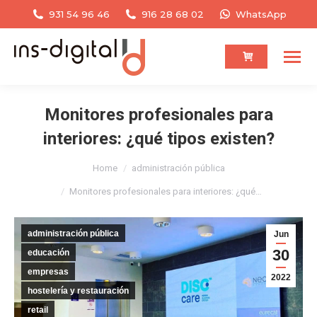
931 54 96 46
916 28 68 02
WhatsApp
Monitores profesionales para
interiores: ¿qué tipos existen?
You are here:
Home
administración pública
Monitores profesionales para interiores: ¿qué…
administración pública
Jun
30
educación
empresas
2022
hostelería y restauración
retail