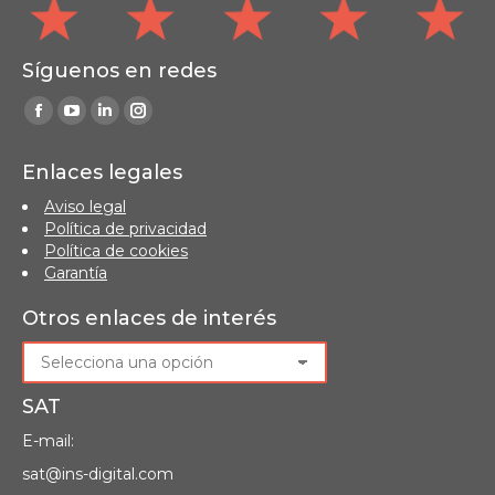
Síguenos en redes
Find us on:
Facebook
YouTube
Linkedin
Instagram
page
page
page
page
Enlaces legales
opens
opens
opens
opens
Aviso legal
in
in
in
in
Política de privacidad
new
new
new
new
Política de cookies
window
window
window
window
Garantía
Otros enlaces de interés
SAT
E-mail:
sat@ins-digital.com