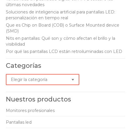
últimas novedades
new
new
new
new
Soluciones de inteligencia artificial para pantallas LED:
window
window
window
window
personalización en tiempo real
Que es Chip on Board (COB) o Surface Mounted device
(SMD)
Nits en pantallas: Qué son y cómo afectan el brillo y la
visibilidad
Por qué las pantallas LCD están retroiluminadas con LED
Categorías
Categorías
Nuestros productos
Monitores profesionales
Pantallas led