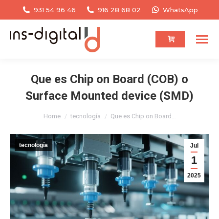
931 54 96 46
916 28 68 02
WhatsApp
Que es Chip on Board (COB) o
Surface Mounted device (SMD)
You are here:
Home
tecnología
Que es Chip on Board…
tecnología
Jul
1
2025