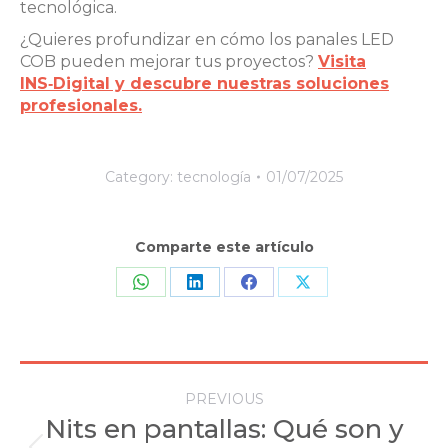
tecnológica.
¿Quieres profundizar en cómo los panales LED
COB pueden mejorar tus proyectos?
Visita
INS‑Digital y descubre nuestras soluciones
profesionales.
Category:
tecnología
01/07/2025
Comparte este artículo
Share
Share
Share
Share
on
on
on
on
WhatsApp
LinkedIn
Facebook
X
Post
PREVIOUS
navigation
Nits en pantallas: Qué son y