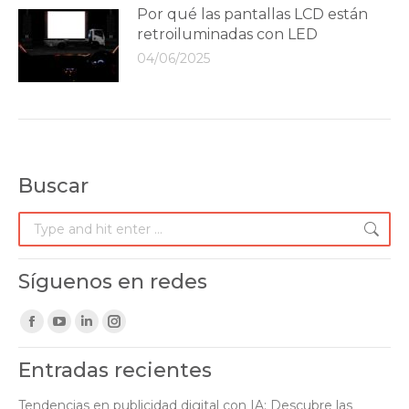
Por qué las pantallas LCD están
retroiluminadas con LED
04/06/2025
Buscar
Search:
Síguenos en redes
Find us on:
Facebook
YouTube
Linkedin
Instagram
page
page
page
page
Entradas recientes
opens
opens
opens
opens
in
in
in
in
Tendencias en publicidad digital con IA: Descubre las