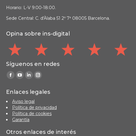
Horario: L-V 9:00-18:00.
Sede Central: C. d'Àlaba 51 2º 7ª 08005 Barcelona.
Opina sobre ins-digital
Síguenos en redes
Find us on:
Facebook
YouTube
Linkedin
Instagram
page
page
page
page
Enlaces legales
opens
opens
opens
opens
Aviso legal
in
in
in
in
Política de privacidad
new
new
new
new
Política de cookies
window
window
window
window
Garantía
Otros enlaces de interés