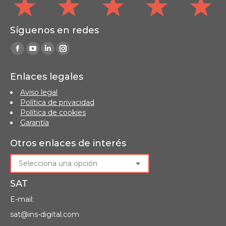
Síguenos en redes
Find us on:
Facebook
YouTube
Linkedin
Instagram
page
page
page
page
Enlaces legales
opens
opens
opens
opens
Aviso legal
in
in
in
in
Política de privacidad
new
new
new
new
Política de cookies
window
window
window
window
Garantía
Otros enlaces de interés
SAT
E-mail:
sat@ins-digital.com