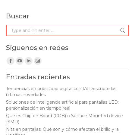
Buscar
Search:
Síguenos en redes
Find us on:
Facebook
YouTube
Linkedin
Instagram
page
page
page
page
Entradas recientes
opens
opens
opens
opens
in
in
in
in
Tendencias en publicidad digital con IA: Descubre las
últimas novedades
new
new
new
new
Soluciones de inteligencia artificial para pantallas LED:
window
window
window
window
personalización en tiempo real
Que es Chip on Board (COB) o Surface Mounted device
(SMD)
Nits en pantallas: Qué son y cómo afectan el brillo y la