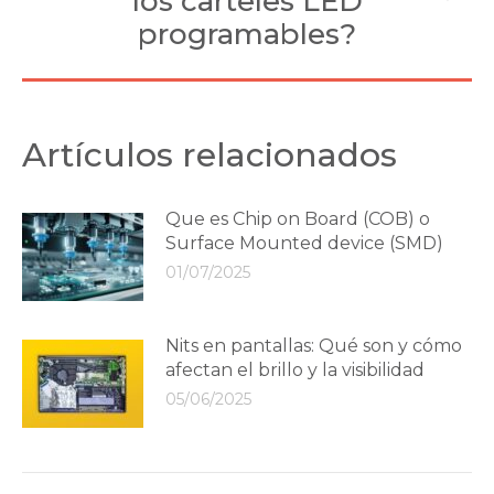
los carteles LED
post:
programables?
Artículos relacionados
Que es Chip on Board (COB) o
Surface Mounted device (SMD)
01/07/2025
Nits en pantallas: Qué son y cómo
afectan el brillo y la visibilidad
05/06/2025