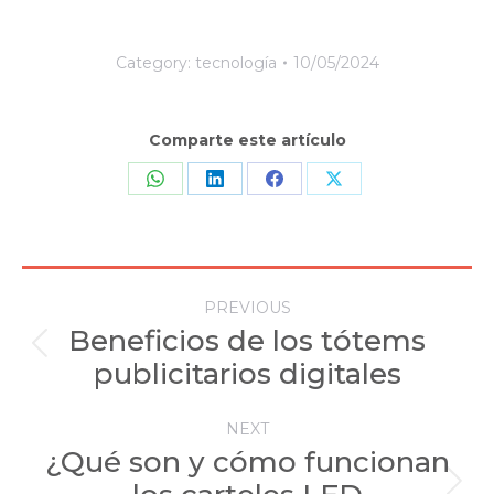
Category:
tecnología
10/05/2024
Comparte este artículo
Share
Share
Share
Share
on
on
on
on
WhatsApp
LinkedIn
Facebook
X
Post
PREVIOUS
navigation
Beneficios de los tótems
Previous
publicitarios digitales
post:
NEXT
¿Qué son y cómo funcionan
Next