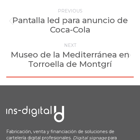
Navegación
PREVIOUS
entre
Pantalla led para anuncio de
Proyecto
proyectos
Coca-Cola
anterior
NEXT
Museo de la Mediterránea en
Proyecto
Torroella de Montgrí
siguiente
Fabricación, venta y financiación de soluciones de
cartelería digital profesionales.
Digital signage
para