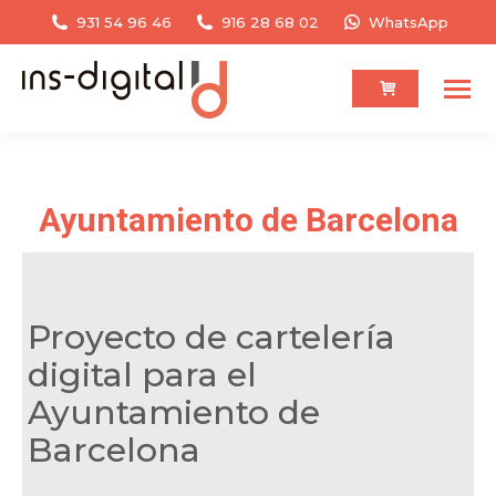
931 54 96 46
916 28 68 02
WhatsApp
Ayuntamiento de Barcelona
You are here:
Proyecto de cartelería
digital para el
Ayuntamiento de
Barcelona