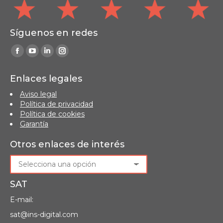
Síguenos en redes
Find us on:
Facebook
YouTube
Linkedin
Instagram
page
page
page
page
Enlaces legales
opens
opens
opens
opens
Aviso legal
in
in
in
in
Política de privacidad
new
new
new
new
Política de cookies
window
window
window
window
Garantía
Otros enlaces de interés
SAT
E-mail:
sat@ins-digital.com