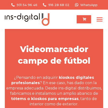
931 54 96 46
916 28 68 02
WhatsApp
Videomarcador
campo de fútbol
¿Pensando en adquirir
kioskos digitales
profesionales
? En ese caso, has dado con la
empresa adecuada. Desde ins-digital distribuimos,
fabricamos e instalamos un amplio abanico de
tótems o kioskos para empresas
, tanto de
interior como de exterior.