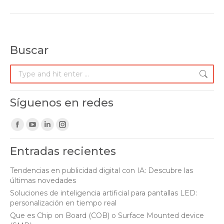
Buscar
Search:
Síguenos en redes
Find us on:
Facebook
YouTube
Linkedin
Instagram
page
page
page
page
Entradas recientes
opens
opens
opens
opens
in
in
in
in
Tendencias en publicidad digital con IA: Descubre las
últimas novedades
new
new
new
new
Soluciones de inteligencia artificial para pantallas LED:
window
window
window
window
personalización en tiempo real
Que es Chip on Board (COB) o Surface Mounted device