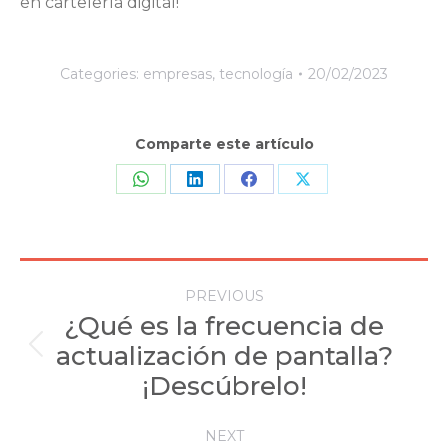
en cartelería digital!
Categories:
empresas
,
tecnología
20/02/2023
Comparte este artículo
Share
Share
Share
Share
on
on
on
on
WhatsApp
LinkedIn
Facebook
X
Post
PREVIOUS
navigation
¿Qué es la frecuencia de
actualización de pantalla?
Previous
post:
¡Descúbrelo!
NEXT