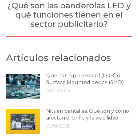
¿Qué son las banderolas LED y
qué funciones tienen en el
Next
post:
sector publicitario?
Artículos relacionados
Que es Chip on Board (COB) o
Surface Mounted device (SMD)
01/07/2025
Nits en pantallas: Qué son y cómo
afectan el brillo y la visibilidad
05/06/2025