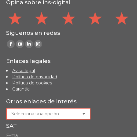
Opina sobre ins-digital
Síguenos en redes
Find us on:
Facebook
YouTube
Linkedin
Instagram
page
page
page
page
Enlaces legales
opens
opens
opens
opens
Aviso legal
in
in
in
in
Política de privacidad
new
new
new
new
Política de cookies
window
window
window
window
Garantía
Otros enlaces de interés
SAT
E-mail: