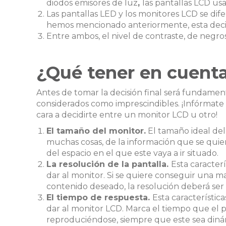
diodos emisores de luz
,
las pantallas LCD us
Las pantallas LED y los monitores LCD se dif
hemos mencionado anteriormente, esta decis
Entre ambos, el nivel de contraste, de negro
¿Qué tener en cuent
Antes de tomar la decisión final será fundame
considerados como imprescindibles. ¡Infórmate
cara a decidirte entre un monitor LCD u otro!
El tamaño del monitor.
El tamaño ideal de
muchas cosas, de la información que se quier
del espacio en el que este vaya a ir situado.
La resolución de la pantalla.
Esta caracter
dar al monitor. Si se quiere conseguir una ma
contenido deseado, la resolución deberá ser
El tiempo de respuesta.
Esta característic
dar al monitor LCD. Marca el tiempo que el 
reproduciéndose, siempre que este sea diná