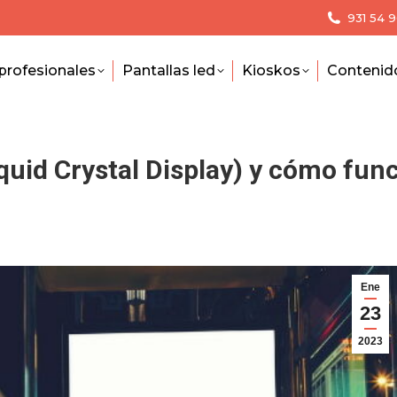
931 54 
profesionales
Pantallas led
Kioskos
Contenid
quid Crystal Display) y cómo fun
Ene
23
2023