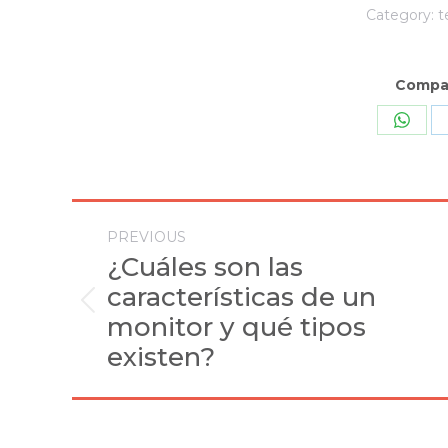
Category:
t
Compar
Share
on
What
Post
PREVIOUS
navigation
¿Cuáles son las
características de un
Previous
monitor y qué tipos
post:
existen?