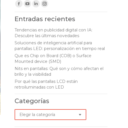
Find us on:
Facebook
YouTube
Linkedin
Instagram
page
page
page
page
Entradas recientes
opens
opens
opens
opens
in
in
in
in
Tendencias en publicidad digital con IA:
Descubre las últimas novedades
new
new
new
new
Soluciones de inteligencia artificial para
window
window
window
window
pantallas LED: personalización en tiempo real
Que es Chip on Board (COB) o Surface
Mounted device (SMD)
Nits en pantallas: Qué son y cómo afectan el
brillo y la visibilidad
Por qué las pantallas LCD están
retroiluminadas con LED
Categorías
Categorías