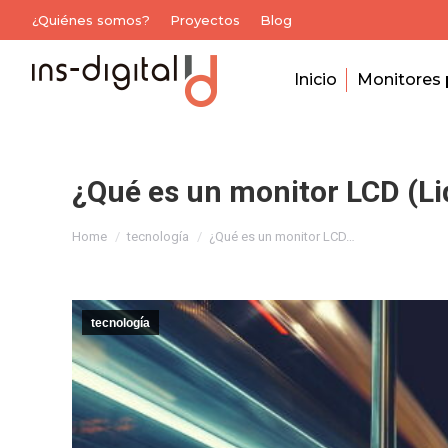
¿Quiénes somos?
Proyectos
Blog
Inicio
Monitores 
¿Qué es un monitor LCD (Li
You are here:
Home
tecnología
¿Qué es un monitor LCD…
tecnología