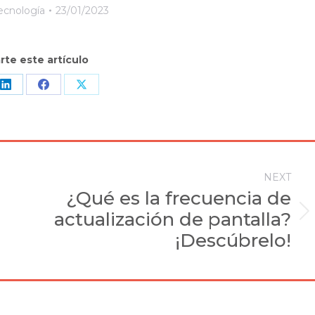
ecnología
23/01/2023
te este artículo
Share
Share
Share
on
on
on
sApp
LinkedIn
Facebook
X
NEXT
¿Qué es la frecuencia de
actualización de pantalla?
Next
post:
¡Descúbrelo!