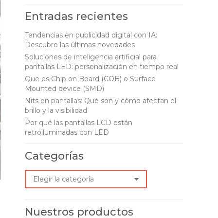
page
page
page
page
Entradas recientes
opens
opens
opens
opens
in
in
in
in
Tendencias en publicidad digital con IA:
Descubre las últimas novedades
new
new
new
new
Soluciones de inteligencia artificial para
window
window
window
window
pantallas LED: personalización en tiempo real
Que es Chip on Board (COB) o Surface
Mounted device (SMD)
Nits en pantallas: Qué son y cómo afectan el
brillo y la visibilidad
Por qué las pantallas LCD están
retroiluminadas con LED
Categorías
Categorías
Nuestros productos