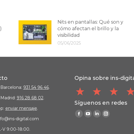
Nits en pantallas: Qué son y
)
cómo afectan el brillo y la
visibilidad
05/06/2025
cto
Opina sobre ins-digit
 Barcelona:
931 54 96 46
.
 Madrid:
916 28 68 02
.
Síguenos en redes
p:
enviar mensaje
.
Find us on:
Facebook
YouTube
Linkedin
Instagram
nfo@ins-digital.com
page
page
page
page
L-V 9:00-18:00.
opens
opens
opens
opens