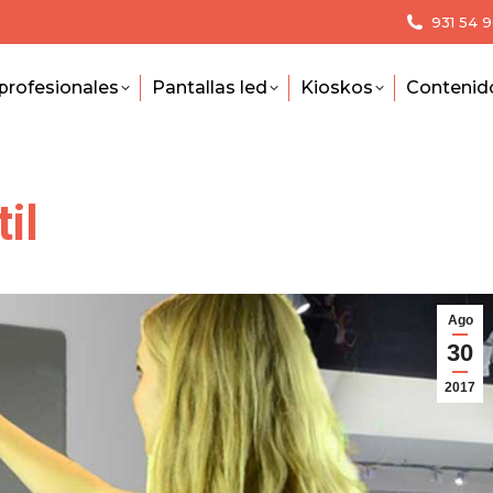
931 54 
profesionales
Pantallas led
Kioskos
Contenid
il
Ago
30
2017