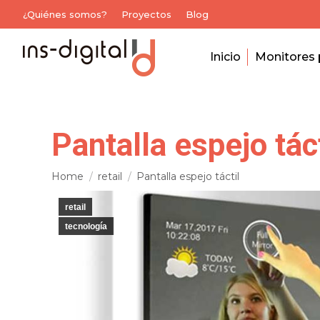
¿Quiénes somos?
Proyectos
Blog
Inicio
Monitores 
Pantalla espejo táct
You are here:
Home
retail
Pantalla espejo táctil
retail
tecnología