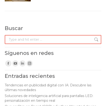
Buscar
Search:
Síguenos en redes
Find us on:
Facebook
YouTube
Linkedin
Instagram
page
page
page
page
Entradas recientes
opens
opens
opens
opens
in
in
in
in
Tendencias en publicidad digital con IA: Descubre las
últimas novedades
new
new
new
new
Soluciones de inteligencia artificial para pantallas LED:
window
window
window
window
personalización en tiempo real