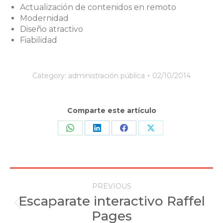
Actualización de contenidos en remoto
Modernidad
Diseño atractivo
Fiabilidad
Category:
administración pública
02/10/2014
Comparte este artículo
Share
Share
Share
Share
on
on
on
on
WhatsApp
LinkedIn
Facebook
X
Post
PREVIOUS
navigation
Escaparate interactivo Raffel
Previous
Pages
post: