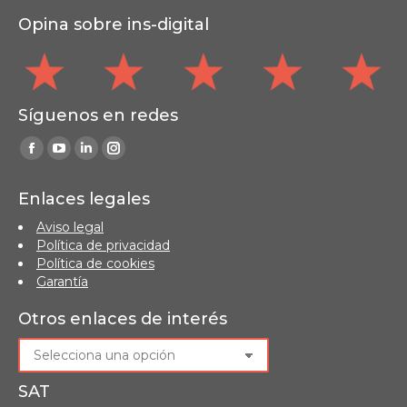
Opina sobre ins-digital
Síguenos en redes
Find us on:
Facebook
YouTube
Linkedin
Instagram
page
page
page
page
Enlaces legales
opens
opens
opens
opens
Aviso legal
in
in
in
in
Política de privacidad
new
new
new
new
Política de cookies
window
window
window
window
Garantía
Otros enlaces de interés
SAT