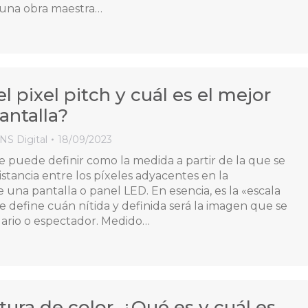
 una obra maestra…
l pixel pitch y cuál es el mejor
antalla?
INS Digital
18/09/2023
se puede definir como la medida a partir de la que se
stancia entre los píxeles adyacentes en la
 una pantalla o panel LED. En esencia, es la «escala
e define cuán nítida y definida será la imagen que se
ario o espectador. Medido…
ura de color. ¿Qué es y cuál es