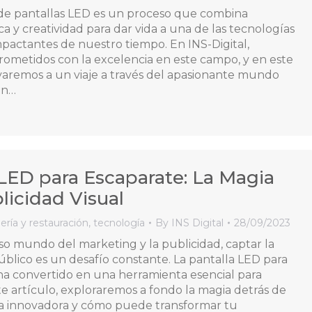
 de pantallas LED es un proceso que combina
ca y creatividad para dar vida a una de las tecnologías
mpactantes de nuestro tiempo. En INS-Digital,
metidos con la excelencia en este campo, y en este
levaremos a un viaje a través del apasionante mundo
ón…
 LED para Escaparate: La Magia
licidad Visual
ería y restauración
,
tecnología
By
INS Digital
28/09/2023
oso mundo del marketing y la publicidad, captar la
úblico es un desafío constante. La pantalla LED para
ha convertido en una herramienta esencial para
te artículo, exploraremos a fondo la magia detrás de
ía innovadora y cómo puede transformar tu