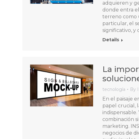
adquieren y ge
donde entra e
terreno como 
particular, el
significativo, 
Details
La import
solucion
tecnología
By
En el paisaje 
papel crucial, 
indispensable. 
combinación si
marketing. INS
negocios de div