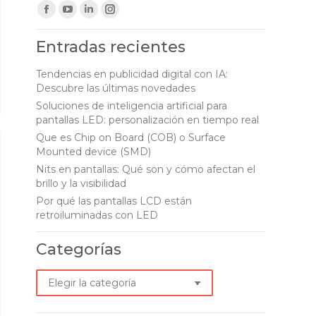
Find us on:
Facebook
YouTube
Linkedin
Instagram
page
page
page
page
Entradas recientes
opens
opens
opens
opens
in
in
in
in
Tendencias en publicidad digital con IA:
Descubre las últimas novedades
new
new
new
new
Soluciones de inteligencia artificial para
window
window
window
window
pantallas LED: personalización en tiempo real
Que es Chip on Board (COB) o Surface
Mounted device (SMD)
Nits en pantallas: Qué son y cómo afectan el
brillo y la visibilidad
Por qué las pantallas LCD están
retroiluminadas con LED
Categorías
Categorías