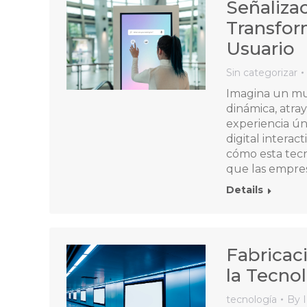
Señalizac
Transfor
Usuario
Sin categorizar
Imagina un mu
dinámica, atra
experiencia ún
digital interac
cómo esta tecn
que las empre
Details
Fabricaci
la Tecnol
tecnología
By