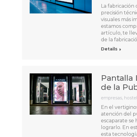
La fabricación
precisión técni
visuales más i
estamos compro
artículo, te l
de la fabricaci
Details
Pantalla
de la Pub
empresas
,
hostel
En el vertigin
atención del p
escaparate se 
lograrlo. En es
esta tecnolog