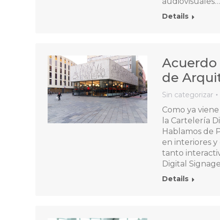
audiovisuales…
Details
Acuerdo 
de Arqui
Sin categorizar
Como ya viene 
la Cartelería D
Hablamos de Pa
en interiores 
tanto interact
Digital Signage
Details