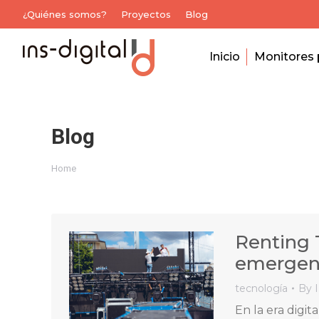
¿Quiénes somos?
Proyectos
Blog
Inicio
Monitores 
Blog
You are here:
Home
Renting 
emergen
tecnología
By
En la era digit