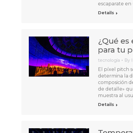
escaparate en
Details
¿Qué es e
para tu p
tecnología
By
El píxel pitch 
determina la di
composición de
de detalle» qu
muestra al usu
Details
Temperat