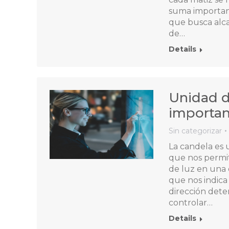
suma importanc
que busca alca
de…
Details
Unidad d
importanc
Sin categorizar
La candela es 
que nos permit
de luz en una d
que nos indica
dirección dete
controlar…
Details