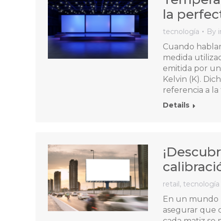
la perfec
tecnología
By
i
Cuando hablamo
medida utilizad
emitida por un
Kelvin (K). Dic
referencia a l
Details
¡Descubr
calibraci
retail
,
tecnología
En un mundo r
asegurar que c
cada matiz se 