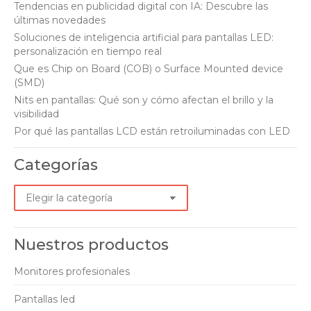
in
in
in
in
Tendencias en publicidad digital con IA: Descubre las
últimas novedades
new
new
new
new
Soluciones de inteligencia artificial para pantallas LED:
window
window
window
window
personalización en tiempo real
Que es Chip on Board (COB) o Surface Mounted device
(SMD)
Nits en pantallas: Qué son y cómo afectan el brillo y la
visibilidad
Por qué las pantallas LCD están retroiluminadas con LED
Categorías
Categorías
Nuestros productos
Monitores profesionales
Pantallas led