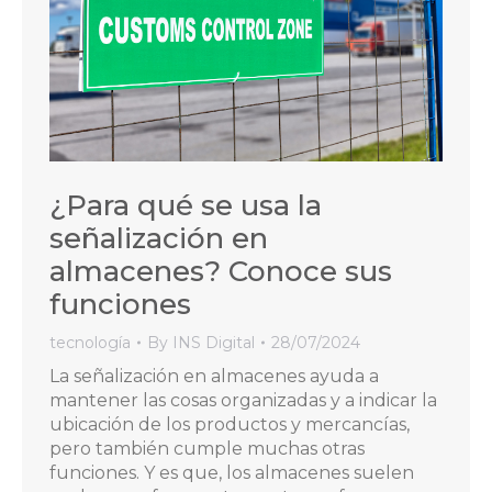
¿Para qué se usa la
señalización en
almacenes? Conoce sus
funciones
tecnología
By
INS Digital
28/07/2024
La señalización en almacenes ayuda a
mantener las cosas organizadas y a indicar la
ubicación de los productos y mercancías,
pero también cumple muchas otras
funciones. Y es que, los almacenes suelen