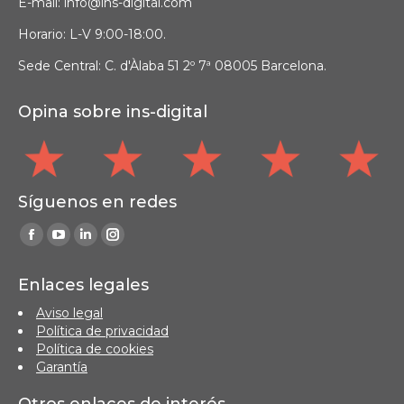
E-mail: info@ins-digital.com
Horario: L-V 9:00-18:00.
Sede Central: C. d'Àlaba 51 2º 7ª 08005 Barcelona.
Opina sobre ins-digital
Síguenos en redes
Find us on:
Facebook
YouTube
Linkedin
Instagram
page
page
page
page
Enlaces legales
opens
opens
opens
opens
Aviso legal
in
in
in
in
Política de privacidad
new
new
new
new
Política de cookies
window
window
window
window
Garantía
Otros enlaces de interés