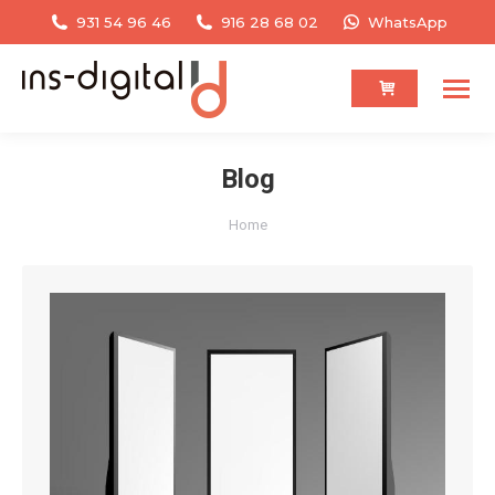
931 54 96 46
916 28 68 02
WhatsApp
Blog
You are here:
Home