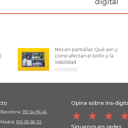
digital
post:
Nits en pantallas: Qué son y
)
cómo afectan el brillo y la
visibilidad
05/06/2025
cto
Opina sobre ins-digit
 Barcelona:
931 54 96 46
.
 Madrid:
916 28 68 02
.
Síguenos en redes