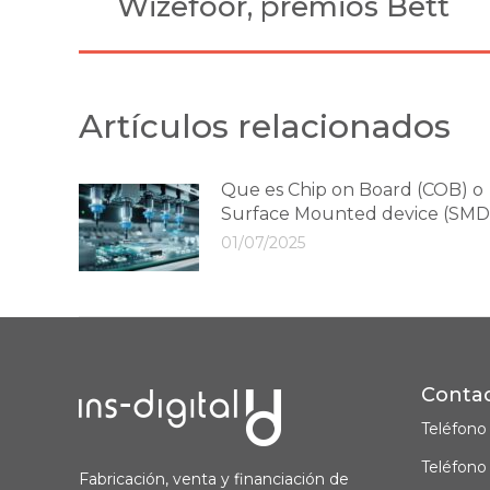
Wizefoor, premios Bett
post:
Artículos relacionados
Que es Chip on Board (COB) o
Surface Mounted device (SMD
01/07/2025
Conta
Teléfono
Teléfono
Fabricación, venta y financiación de