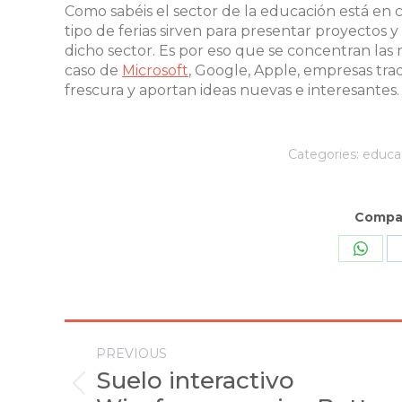
Como sabéis el sector de la educación está en 
tipo de ferias sirven para presentar proyectos 
dicho sector. Es por eso que se concentran la
caso de
Microsoft
, Google, Apple, empresas tra
frescura y aportan ideas nuevas e interesantes
Categories:
educa
Compar
Share
on
What
Post
PREVIOUS
navigation
Suelo interactivo
Previous