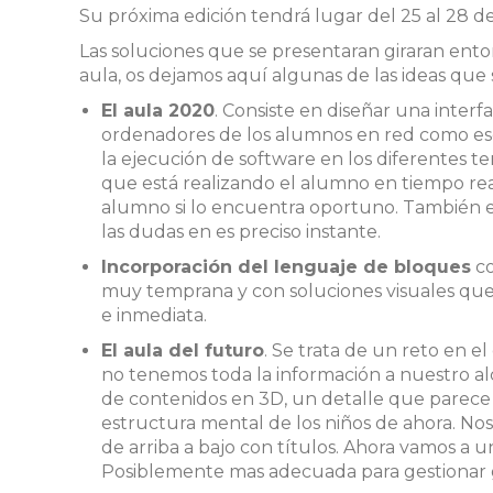
Su próxima edición tendrá lugar del 25 al 28 d
Las soluciones que se presentaran giraran entor
aula, os dejamos aquí algunas de las ideas que 
El aula 2020
. Consiste en diseñar una interf
ordenadores de los alumnos en red como escla
la ejecución de software en los diferentes t
que está realizando el alumno en tiempo rea
alumno si lo encuentra oportuno. También e
las dudas en es preciso instante.
Incorporación del lenguaje de bloques
co
muy temprana y con soluciones visuales que
e inmediata.
El aula del futuro
. Se trata de un reto en 
no tenemos toda la información a nuestro al
de contenidos en 3D, un detalle que parece
estructura mental de los niños de ahora. No
de arriba a bajo con títulos. Ahora vamos a 
Posiblemente mas adecuada para gestionar 