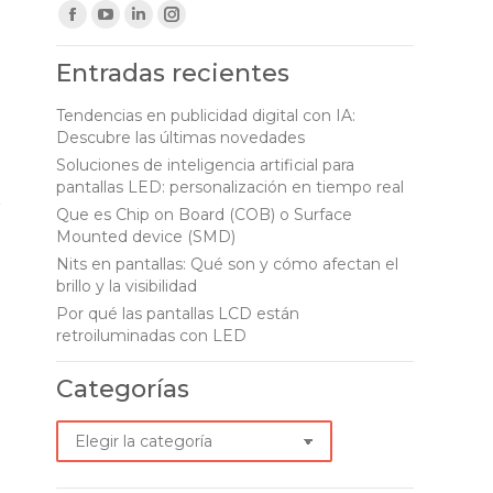
Find us on:
Facebook
YouTube
Linkedin
Instagram
page
page
page
page
Entradas recientes
opens
opens
opens
opens
in
in
in
in
Tendencias en publicidad digital con IA:
Descubre las últimas novedades
new
new
new
new
Soluciones de inteligencia artificial para
window
window
window
window
pantallas LED: personalización en tiempo real
r
Que es Chip on Board (COB) o Surface
Mounted device (SMD)
Nits en pantallas: Qué son y cómo afectan el
brillo y la visibilidad
Por qué las pantallas LCD están
retroiluminadas con LED
Categorías
Categorías