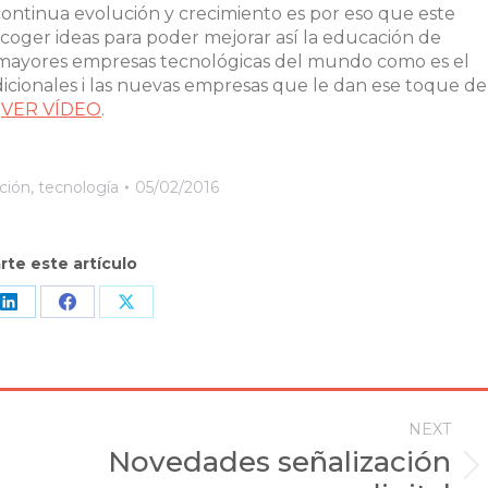
continua evolución y crecimiento es por eso que este
y coger ideas para poder mejorar así la educación de
s mayores empresas tecnológicas del mundo como es el
dicionales i las nuevas empresas que le dan ese toque de
.
VER VÍDEO
.
ción
,
tecnología
05/02/2016
te este artículo
Share
Share
Share
on
on
on
sApp
LinkedIn
Facebook
X
NEXT
Novedades señalización
Next